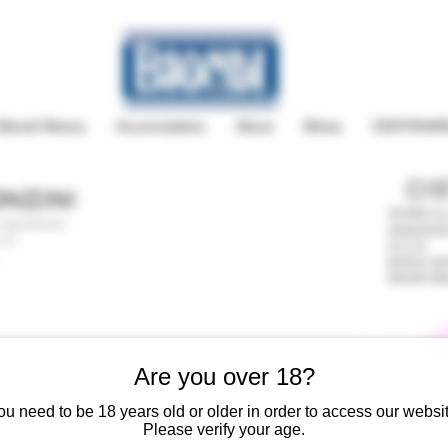
 Biondi Winery
Accomodation
About
Wines
CENTENAR
CI
NZINI
30.000 m.q.
 esposizione
esposizion
l.m
m.s.l.m
terreno vu
Nerello Ma
Are you over 18?
ou need to be 18 years old or older in order to access our websit
Please verify your age.