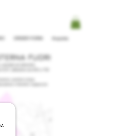
IO
ORDER FORM
Acquista
STERNA FUORI
 piantati ad alberello,
e EST, altitudine da 640 a 700
lcanico, pomice rossa.
scalese e Nerello Cappuccio
e.