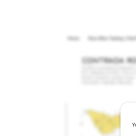
Home
Etna Wine Tasting | Visit
CONTRADA RO
20.000 m.q piantati ad alberello,
EST, altitudine da 640 a 700 m.s.
terreno vulcanico, pomice rossa.
Carricante, Cataratto, Minnella.
Y