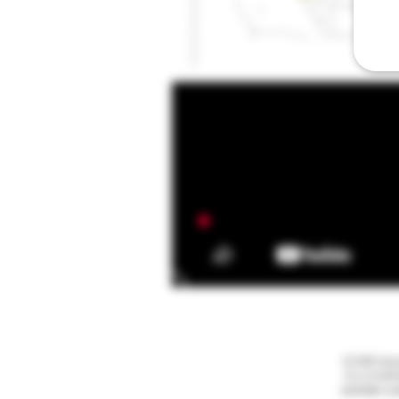
15.000 mq p
m.s.l.m ter
piantate a 