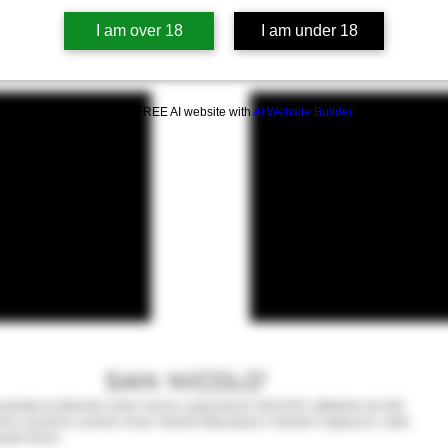
I am over 18
I am under 18
Build a FREE AI website with
AI Website Builder
SAN NICOLO'
iantati ad alberello sesto 1mx1m, esposizione SUD-EST, altitudine da 640
reno vulcanico, pomice rossa. Nerello Mascalese e Nerello Cappuccio, metà
piede franco